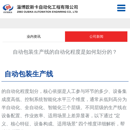
淄
博
网
欧
站
工
业内资讯
公司新闻
斯
首
业
现
自动包装生产线的自动化程度是如何划分的？
卡
页
自
场
关
自
动
自动包装生产线
仪
于
新
动
化
表
欧
闻
工
的自动化程度划分，核心依据是人工参与环节的多少、设备集
化
斯
中
成度高低、控制系统智能化水平三个维度，通常从低到高分为
程
联
半自动化、全自动化、智能化三个层级。不同层级的生产线在
工
卡
心
案
系
视
设备配置、作业效率、适用场景上差异显著，以下通过 “定
义、核心特征、设备构成、适用场景” 四个维度详细解析，帮
程
例
我
频