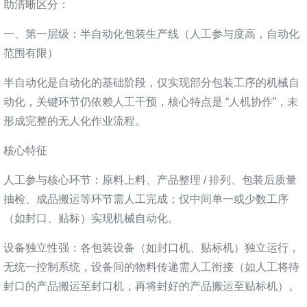
助清晰区分：
有
们
中
一、第一层级：半自动化包装生产线（人工参与度高，自动化
限
心
范围有限）
公
半自动化是自动化的基础阶段，仅实现部分包装工序的机械自
动化，关键环节仍依赖人工干预，核心特点是 “人机协作”，未
司
形成完整的无人化作业流程。
核心特征
人工参与核心环节：原料上料、产品整理 / 排列、包装后质量
抽检、成品搬运等环节需人工完成；仅中间单一或少数工序
（如封口、贴标）实现机械自动化。
设备独立性强：各包装设备（如封口机、贴标机）独立运行，
无统一控制系统，设备间的物料传递需人工衔接（如人工将待
封口的产品搬运至封口机，再将封好的产品搬运至贴标机）。